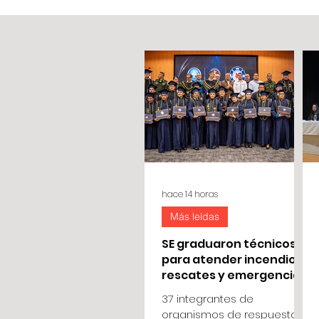
hace 14 horas
Más leídas
SE graduaron técnicos
para atender incendios,
rescates y emergencias
37 integrantes de
organismos de respuesta