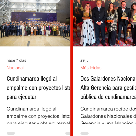
hace 7 días
29 jul
Nacional
Más leídas
la
Cundinamarca llegó al
Dos Galardones Naciona
empalme con proyectos listos
Alta Gerencia para gesti
para ejecutar
pública de cundinamarc
Cundinamarca llegó al
Cundinamarca recibe do
empalme con proyectos listos
Galardones Nacionales d
para ejecutar y obtuvo respaldo
Gerencia y una Mención 
),
del Gobierno entrante, afirma el
Honor por experiencias 