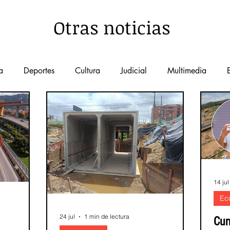
Otras noticias
a
Deportes
Cultura
Judicial
Multimedia
nal
Más leídas
Salud
Educación
Turismo
tecnología
Agrarias
servicios publicos
Medio
14 jul
Acción Comunal
Democracia
Emprendimiento
Ec
24 jul
1 min de lectura
Cun