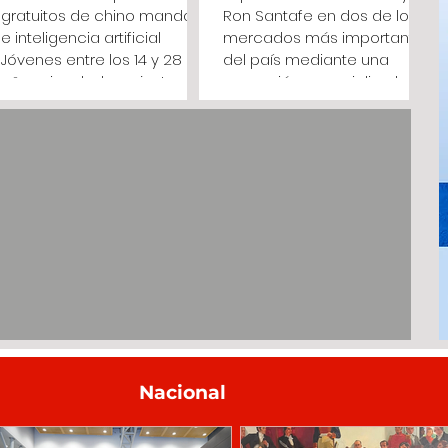
gratuitos de chino mandarín
Ron Santafe en dos de los
e inteligencia artificial
mercados más importantes
Jóvenes entre los 14 y 28
del país mediante una
años vinculados a juntas de
operación especializada y
acción comunal podrán
una mayor capacidad de
inscribirse hasta el 10 de
distribución. (Cundinamarca,
agosto para acceder a 88
agosto 3 de 2026). La
cupos de formación virtual
Empresa de Licores de
(Cundinamarca, agosto 4
Cundinamarca designó a
de 2026) . "Desde el Instituto
Dislicores como distribuidor
de Acción Comunal y
exclusivo para Bogotá y
Capital Social de
Cundinamarca, una
Cundinamarca (IDACO)
decisión estratégica
abrimos una nueva
orientada a ampliar la
convocatoria para que 60
comercialización de su
jóvenes cundinamarqueses
portafolio y consolidar la
puedan aprender chino
presencia de sus marcas
mandarín y 28 continúen
en dos de los mer
Nacional