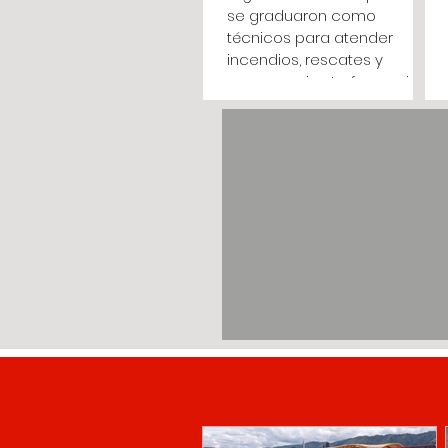
se graduaron como
técnicos para atender
incendios, rescates y
emergencias La formación
tuvo una duración de un
año e incluyó 246 horas de
entrenamiento en atención
prehospitalaria, rescate
estructural, incendios,
materiales peligrosos y
Sistema de Comando de
Incidentes. (Cundinamarca,
agosto 4 de 2026). Treinta y
siete integrantes de los
organismos operativos de
Cundinamarca culminaron
un programa técnico
orientado a la atención de
in