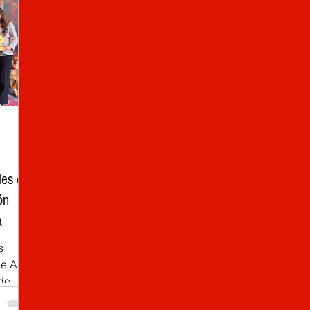
les de
ón
a
s
e Alta
de
de