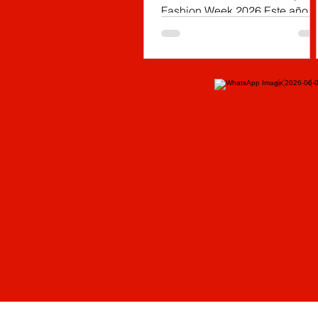
Fashion Week 2026 Este año, e
talento artesanal de 31
municipios de Cundinamarca
llega a la décima edición de
Bogotá Fashion Week para
posicionar los oficios
tradicionales en el escenario
más influyente del sistema
moda colombiano, conectand
la creación hecha a mano con
el diseño, la industria y las
tendencias de la moda
contemporánea.
(Cundinamarca, mayo 13 de
2026). Del 12 al 14 de mayo,
entre las 9:00 de la mañan