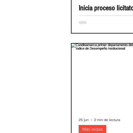
Inicia proceso licitat
la construcción de R
Tram Norte- tr
(Cundinamarca, julio 31 de 202
Gobernación de Cundinamarca,
la Empresa Férrea Regional (EF
licitación de RegioTram del Nor
Zipaquirá con la publicación de
prepliegos, documento que da i
etapa de diálogo con el merca
esta fase, empresas nacionale
internacionales podrán present
observaciones y aportes técni
servirán para consolidar los pl
definitivos previstos para octu
año. La apertu
25 jun
2 min de lectura
Más leídas