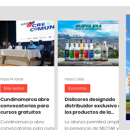
hace 14 horas
hace 2 días
Más leídas
Economia
Cundinamarca abre
Dislicores designado
convocatorias para
distribuidor exclusivo de
cursos gratuitos
los productos de la
Empresa de licores de
Cundinamarca abre
La alianza permitirá ampliar
Cundinamarca
convocatorias para cursos
la presencia de NECTAR y