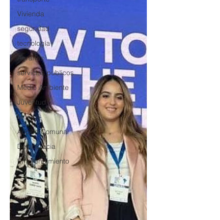
Vivienda
seguridad
tecnología
Agrarias
servicios publicos
Medio Ambiente
Juventud
Música
Acción Comunal
Democracia
Emprendimiento