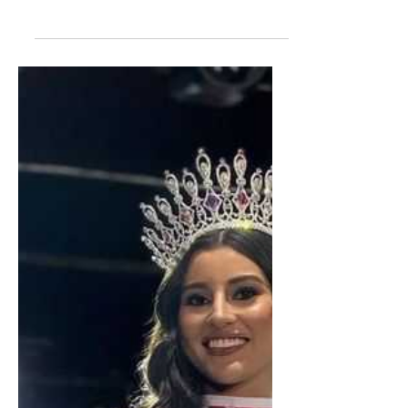
desarticular al grupo criminal
"APOFHIS"
Venían creciendo las denuncias por abigeato
en el departamento. En respuesta, hemos
impulsado un plan de seguimiento y captura a
las...