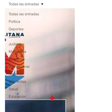
Todas las entradas
Todas las entradas
Política
Deportes
Cultura
Judicial
Multimedia
Economia
Internacional
Nacional
Más leídas
Salud
Educación
Turismo
transporte