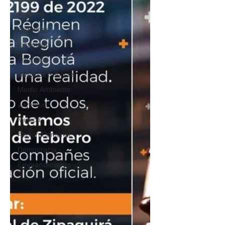
Vivienda
seguridad
tecnología
Agrarias
servicios publicos
Medio Ambiente
Juventud
Música
Acción Comunal
Democracia
Emprendimiento