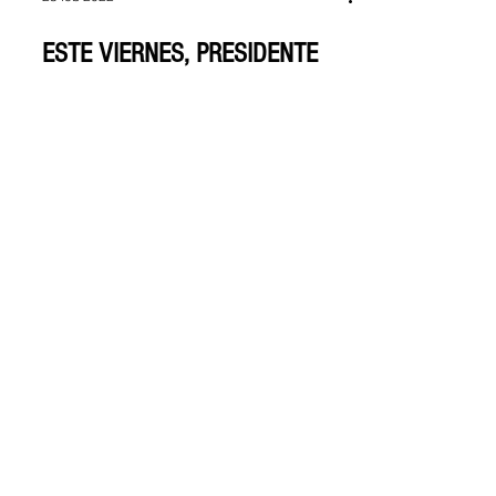
23 feb 2022
ESTE VIERNES, PRESIDENTE
DUQUE PROMULGARÁ EN
ZIPAQUIRÁ, LA LEY DE REGIÓN
METROPOLITANA
En un acto que se efectuará en el coliseo Arena
de Sal de Zipaquirá, el presidente Iván Duque
presentará oficialmente dos leyes que...