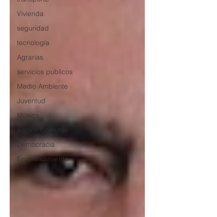
Vivienda
seguridad
tecnología
Agrarias
servicios publicos
Medio Ambiente
Juventud
Música
Acción Comunal
Democracia
Emprendimiento