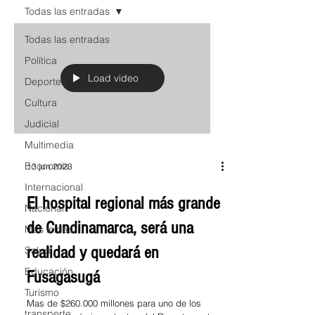
Todas las entradas
Todas las entradas
Política
Load video
Deportes
Cultura
Judicial
Multimedia
Economia
13 jun 2023
Internacional
El hospital regional más grande
Nacional
de Cundinamarca, será una
Más leídas
realidad y quedará en
Salud
Educación
Fusagasugá
Turismo
Mas de $260.000 millones para uno de los
transporte