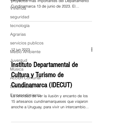
proyectos más importantes del Departamento
Cundinamarca 13 de junio de 2023. El
Vivienda
Gobernador...
seguridad
tecnología
Agrarias
servicios publicos
12 jun 2023
Medio Ambiente
Juventud
Instituto Departamental de
Música
Cultura y Turismo de
Acción Comunal
Cundinamarca (IDECUT)
Democracia
Emprendimiento
La felicidad de ver la ilusión y encanto de los
15 artesanos cundinamarqueses que viajaron
anoche a Uruguay, para vivir un intercambio...