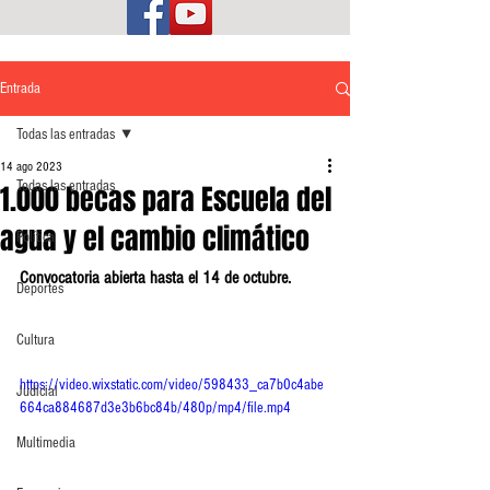
Entrada
Todas las entradas
14 ago 2023
Todas las entradas
1.000 becas para Escuela del
agua y el cambio climático
Política
Convocatoria abierta hasta el 14 de octubre.
Deportes
Cultura
https://video.wixstatic.com/video/598433_ca7b0c4abe
Judicial
664ca884687d3e3b6bc84b/480p/mp4/file.mp4
Multimedia