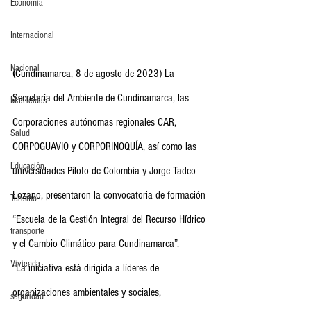
Economia
Internacional
Nacional
(
Cundinamarca, 8 de agosto de 2023) La 
Secretaría del Ambiente de Cundinamarca, las 
Más leídas
Corporaciones autónomas regionales CAR, 
Salud
CORPOGUAVIO y CORPORINOQUÍA, así como las 
Educación
universidades Piloto de Colombia y Jorge Tadeo 
Lozano, presentaron la convocatoria de formación 
Turismo
“Escuela de la Gestión Integral del Recurso Hídrico 
transporte
y el Cambio Climático para Cundinamarca”.
Vivienda
“La iniciativa está dirigida a líderes de 
organizaciones ambientales y sociales, 
seguridad