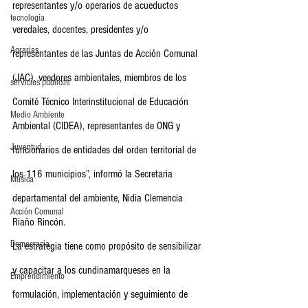
representantes y/o operarios de acueductos 
tecnología
veredales, docentes, presidentes y/o 
Agrarias
representantes de las Juntas de Acción Comunal 
(JAC), veedores ambientales, miembros de los 
servicios publicos
Comité Técnico Interinstitucional de Educación 
Medio Ambiente
Ambiental (CIDEA), representantes de ONG y 
Juventud
funcionarios de entidades del orden territorial de 
los 116 municipios”, informó la Secretaria 
Música
departamental del ambiente, Nidia Clemencia 
Acción Comunal
Riaño Rincón.
Democracia
La estrategia tiene como propósito de sensibilizar 
y capacitar a los cundinamarqueses en la 
Emprendimiento
formulación, implementación y seguimiento de 