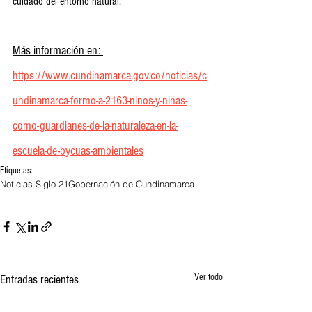
cuidado del entorno natural.
Más información en: 
https://www.cundinamarca.gov.co/noticias/c
undinamarca-formo-a-2163-ninos-y-ninas-
como-guardianes-de-la-naturaleza-en-la-
escuela-de-bycuas-ambientales
Etiquetas:
Noticias Siglo 21
Gobernación de Cundinamarca
Ver todo
Entradas recientes