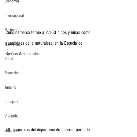
Economia
Internacional
Nacional
Cundinamarca formó a 2.163 niños y niñas como 
guardianes de la naturaleza, en la Escuela de 
Más leídas
Bycúas Ambientales
Salud
Educación
Turismo
transporte
Vivienda
38 municipios del departamento hicieron parte de 
seguridad