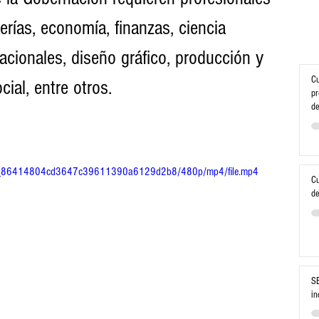
erías, economía, finanzas, ciencia 
rnacionales, diseño gráfico, producción y 
Cu
ial, entre otros.
pr
de
a9b0_86414804cd3647c39611390a6129d2b8/480p/mp4/file.mp4
Cu
de
SE
in