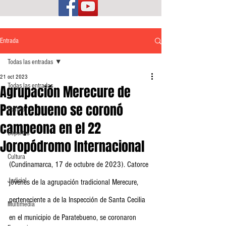
Entrada
Todas las entradas
21 oct 2023
Todas las entradas
Agrupación Merecure de
Paratebueno se coronó
Política
campeona en el 22
Deportes
Joropódromo Internacional
Cultura
(Cundinamarca, 17 de octubre de 2023). Catorce 
Judicial
jóvenes de la agrupación tradicional Merecure, 
perteneciente a de la Inspección de Santa Cecilia 
Multimedia
en el municipio de Paratebueno, se coronaron 