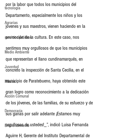
por la labor que todos los municipios del 
tecnología
Departamento, especialmente los niños y los 
Agrarias
jóvenes y sus maestros, vienen haciendo en la 
promoción de la cultura. En este caso, nos 
servicios publicos
sentimos muy orgullosos de que los municipios 
Medio Ambiente
que representan el llano cundinamarqués, en 
Juventud
concreto la inspección de Santa Cecilia, en el 
municipio de Paratebueno, haya obtenido este 
Música
gran logro como reconocimiento a la dedicación 
Acción Comunal
de los jóvenes, de las familias, de su esfuerzo y de 
Democracia
sus ganas por salir adelante ¡Estamos muy 
orgullosos de ustedes!_”, indicó Luisa Fernanda 
Emprendimiento
Aguirre H, Gerente del Instituto Departamental de 