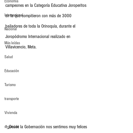
Economia
campeones en la Categoría Educativa Joroperitos 
Internacional
en la que compitieron con más de 3000 
bailadores de toda la Orinoquía, durante el 
Nacional
Joropódromo Internacional realizado en 
Más leídas
Villavicencio, Meta.
Salud
Educación
Turismo
transporte
Vivienda
“_Desde la Gobernación nos sentimos muy felices 
seguridad