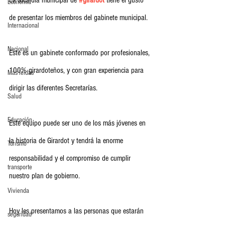
Economia
de presentar los miembros del gabinete municipal.
Internacional
Nacional
Este es un gabinete conformado por profesionales, 
100% girardoteños, y con gran experiencia para 
Más leídas
dirigir las diferentes Secretarías.
Salud
Educación
Este equipo puede ser uno de los más jóvenes en 
la historia de Girardot y tendrá la enorme 
Turismo
responsabilidad y el compromiso de cumplir 
transporte
nuestro plan de gobierno.
Vivienda
Hoy les presentamos a las personas que estarán 
seguridad