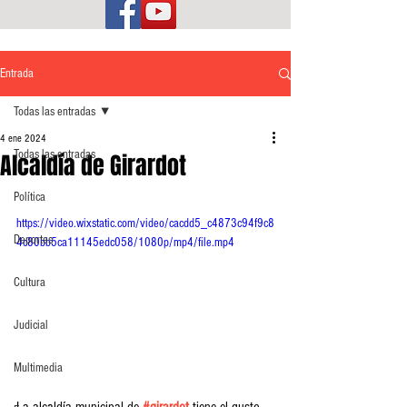
Entrada
Todas las entradas
4 ene 2024
Todas las entradas
Alcaldía de Girardot
Política
https://video.wixstatic.com/video/cacdd5_c4873c94f9c8
Deportes
4c80bb5ca11145edc058/1080p/mp4/file.mp4
Cultura
Judicial
Multimedia
La alcaldía municipal de 
#girardot
 tiene el gusto 