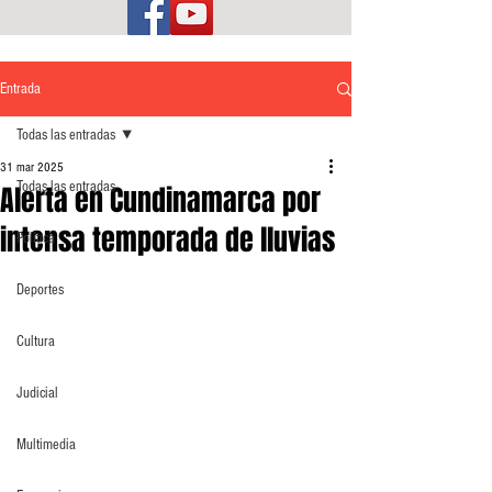
Entrada
Todas las entradas
31 mar 2025
Todas las entradas
Alerta en Cundinamarca por
intensa temporada de lluvias
Política
Deportes
Cultura
Judicial
Multimedia