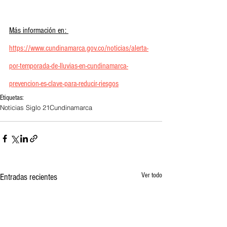
Más información en: 
https://www.cundinamarca.gov.co/noticias/alerta-
por-temporada-de-lluvias-en-cundinamarca-
prevencion-es-clave-para-reducir-riesgos
Etiquetas:
Noticias Siglo 21
Cundinamarca
Ver todo
Entradas recientes