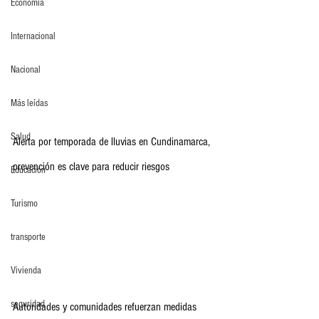
Economia
Internacional
Nacional
Más leídas
Salud
Alerta por temporada de lluvias en Cundinamarca, 
prevención es clave para reducir riesgos
Educación
Turismo
transporte
Vivienda
seguridad
Autoridades y comunidades refuerzan medidas 