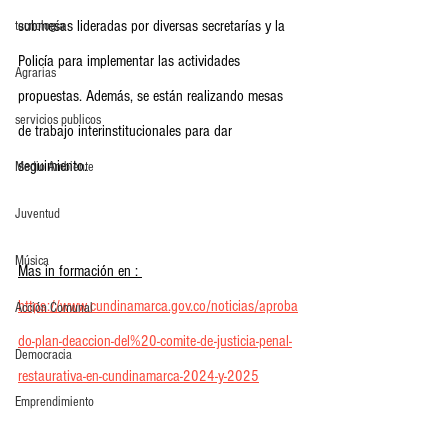
submesas lideradas por diversas secretarías y la 
tecnología
Policía para implementar las actividades 
Agrarias
propuestas. Además, se están realizando mesas 
servicios publicos
de trabajo interinstitucionales para dar 
seguimiento.                                                     
Medio Ambiente
Juventud
Música
Mas in formación en : 
https://www.cundinamarca.gov.co/noticias/aproba
Acción Comunal
do-plan-deaccion-del%20-comite-de-justicia-penal-
Democracia
restaurativa-en-cundinamarca-2024-y-2025
Emprendimiento