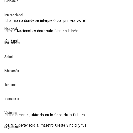
Economia
Internacional
El armonio donde se interpretó por primera vez el 
Nacional
Himno Nacional es declarado Bien de Interés 
Cultural
Más leídas
Salud
Educación
Turismo
transporte
Vivienda
El instrumento, ubicado en la Casa de la Cultura 
de Nilo, perteneció al maestro Oreste Sindici y fue 
seguridad