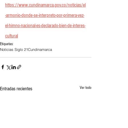
https://www.cundinamarca.gov.co/noticias/el
-armonio-donde-se-interpreto-por-primera-vez-
el-himno-nacional-es-declarado-bien-de-interes-
cultural
Etiquetas:
Noticias Siglo 21
Cundinamarca
Ver todo
Entradas recientes