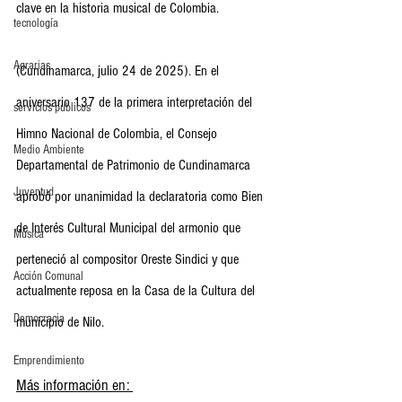
clave en la historia musical de Colombia.
tecnología
Agrarias
(Cundinamarca, julio 24 de 2025). En el 
aniversario 137 de la primera interpretación del 
servicios publicos
Himno Nacional de Colombia, el Consejo 
Medio Ambiente
Departamental de Patrimonio de Cundinamarca 
Juventud
aprobó por unanimidad la declaratoria como Bien 
de Interés Cultural Municipal del armonio que 
Música
perteneció al compositor Oreste Sindici y que 
Acción Comunal
actualmente reposa en la Casa de la Cultura del 
Democracia
municipio de Nilo.
Emprendimiento
Más información en: 