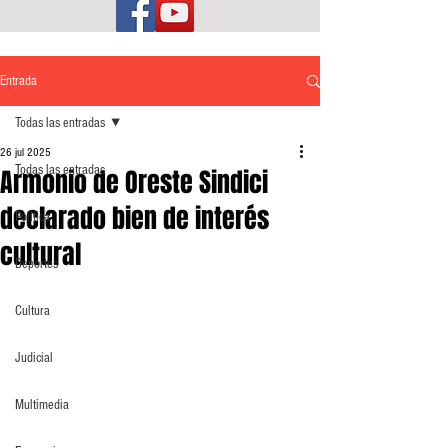
Entrada
Todas las entradas
26 jul 2025
Todas las entradas
Armonio de Oreste Sindici
declarado bien de interés
Política
cultural
Deportes
Cultura
Judicial
Multimedia