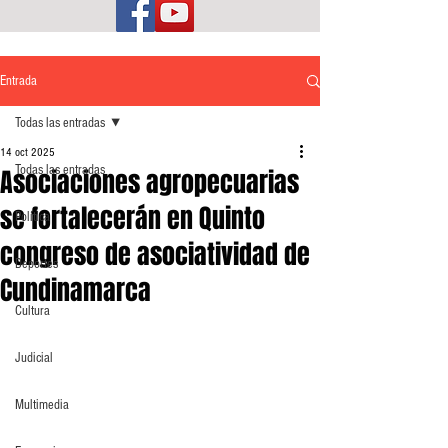
Entrada
Todas las entradas
14 oct 2025
Todas las entradas
Asociaciones agropecuarias
se fortalecerán en Quinto
Política
congreso de asociatividad de
Deportes
Cundinamarca
Cultura
Judicial
Multimedia