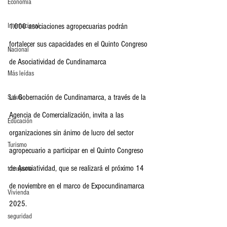
Economia
1.000 asociaciones agropecuarias podrán 
Internacional
fortalecer sus capacidades en el Quinto Congreso 
Nacional
de Asociatividad de Cundinamarca
Más leídas
La Gobernación de Cundinamarca, a través de la 
Salud
Agencia de Comercialización, invita a las 
Educación
organizaciones sin ánimo de lucro del sector 
Turismo
agropecuario a participar en el Quinto Congreso 
de Asociatividad, que se realizará el próximo 14 
transporte
de noviembre en el marco de Expocundinamarca 
Vivienda
2025.
seguridad