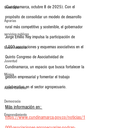
(Cundinamarca, octubre 8 de 2025). Con el 
tecnología
propósito de consolidar un modelo de desarrollo 
Agrarias
rural más competitivo y sostenible, el gobernador 
servicios publicos
Jorge Emilio Rey impulsa la participación de 
1.000 asociaciones y esquemas asociativos en el 
Medio Ambiente
Quinto Congreso de Asociatividad de 
Juventud
Cundinamarca, un espacio que busca fortalecer la 
Música
gestión empresarial y fomentar el trabajo 
colaborativo en el sector agropecuario.
Acción Comunal
Democracia
Más información en: 
Emprendimiento
https://www.cundinamarca.gov.co/noticias/1
000-asociaciones-agropecuarias-podran-