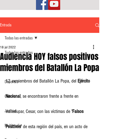
Entrada
Todas las entradas
18 jul 2022
Todas las entradas
Audiencia HOY falsos positivos
miembros del Batallón La Popa
Política
12 exmiembros del Batallón La Popa, del 
Ejército 
Deportes
Nacional
, se encontraron frente a frente en 
Cultura
Judicial
Valledupar, Cesar, con las víctimas de 
‘Falsos 
Multimedia
Positivos’
 de esta región del país, en un acto de 