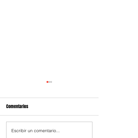
Comentarios
Escribir un comentario...
Cundinamarca implementa
Cundinamarca red