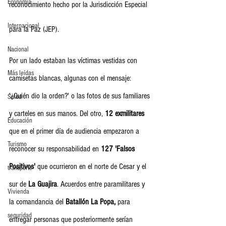
Economia
reconocimiento hecho por la Jurisdicción Especial 
Internacional
para la Paz (JEP).
Nacional
Por un lado estaban las víctimas vestidas con 
Más leídas
camisetas blancas, algunas con el mensaje: 
'¿Quién dio la orden?' o las fotos de sus familiares 
Salud
y carteles en sus manos. Del otro, 
12 exmilitares
Educación
que en el primer día de audiencia empezaron a 
Turismo
reconocer su responsabilidad en 
127 'Falsos 
Positivos'
 que ocurrieron en el norte de Cesar y el 
transporte
sur de 
La Guajira
. Acuerdos entre paramilitares y 
Vivienda
la comandancia del 
Batallón La Popa,
 para 
seguridad
entregar personas que posteriormente serían 