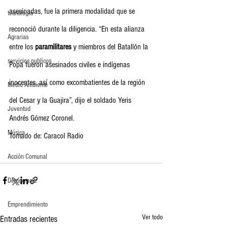
asesinadas, fue la primera modalidad que se 
tecnología
reconoció durante la diligencia. “En esta alianza 
Agrarias
entre los 
paramilitares
 y miembros del Batallón la 
servicios publicos
Popa fueron asesinados civiles e indígenas 
inocentes, así como excombatientes de la región 
Medio Ambiente
del Cesar y la Guajira”, dijo el soldado Yeris 
Juventud
Andrés Gómez Coronel.
Música
Tomado de: Caracol Radio
Acción Comunal
Democracia
Emprendimiento
Ver todo
Entradas recientes