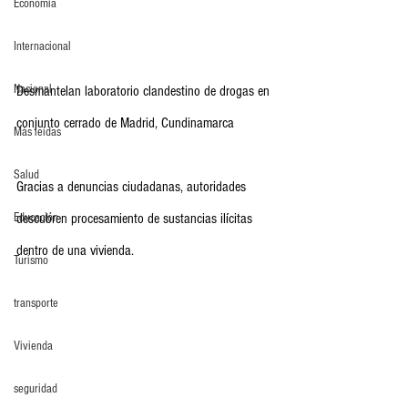
Economia
Internacional
Nacional
Desmantelan laboratorio clandestino de drogas en 
conjunto cerrado de Madrid, Cundinamarca
Más leídas
Salud
Gracias a denuncias ciudadanas, autoridades 
Educación
descubren procesamiento de sustancias ilícitas 
dentro de una vivienda.
Turismo
transporte
Vivienda
seguridad