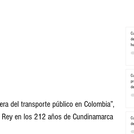
Cu
de
h
Cu
pr
de
era del transporte público en Colombia”, 
e Rey en los 212 años de Cundinamarca
Cu
de