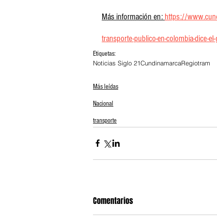
Más información en: 
https://www.cundi
transporte-publico-en-colombia-dice-e
Etiquetas:
Noticias Siglo 21
Cundinamarca
Regiotram
Más leídas
Nacional
transporte
Comentarios