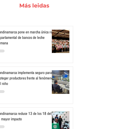
Más leidas
ndinamarca pone en marcha única red
partamental de bancos de leche
umana
ndinamarca implementa seguro para
oteger productores frente al fenómeno
l niño
ndinamarca reduce 13 de los 18 delitos
 mayor impacto