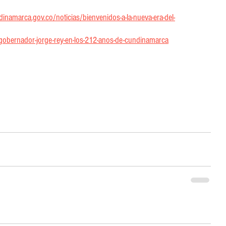
namarca.gov.co/noticias/bienvenidos-a-la-nueva-era-del-
l-gobernador-jorge-rey-en-los-212-anos-de-cundinamarca