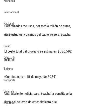
Economia
Internacional
Nacional
Garantizados recursos, por medio millón de euros, 
para estudios y diseños del cable aéreo a Soacha 
Más leídas
Salud
El costo total del proyecto se estima en $630.592 
Educación
millones
Turismo
(Cundinamarca, 15 de mayo de 2024)
transporte
Vivienda
Una excelente noticia para Soacha la constituye la 
firma del acuerdo de entendimiento que 
seguridad