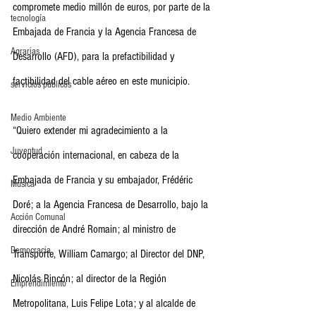
compromete medio millón de euros, por parte de la 
tecnología
Embajada de Francia y la Agencia Francesa de 
Agrarias
Desarrollo (AFD), para la prefactibilidad y 
factibilidad del cable aéreo en este municipio. 
servicios publicos
Medio Ambiente
“Quiero extender mi agradecimiento a la 
Juventud
cooperación internacional, en cabeza de la 
Embajada de Francia y su embajador, Frédéric 
Música
Doré; a la Agencia Francesa de Desarrollo, bajo la 
Acción Comunal
dirección de André Romain; al ministro de 
Democracia
Transporte, William Camargo; al Director del DNP, 
Nicolás Rincón; al director de la Región 
Emprendimiento
Metropolitana, Luis Felipe Lota; y al alcalde de 