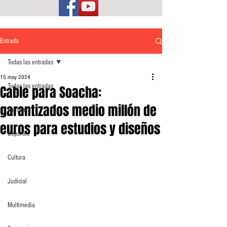
Entrada
Todas las entradas
15 may 2024
Todas las entradas
Cable para Soacha:
garantizados medio millón de
Política
euros para estudios y diseños
Deportes
Cultura
Judicial
Multimedia