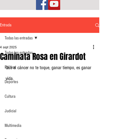
Entrada
Todas las entradas
4 sept 2025
Todas las entradas
Caminata Rosa en Girardot
Política
Que el cáncer no te toque, ganar tiempo, es ganar 
vida.
Deportes
Cultura
Judicial
Multimedia