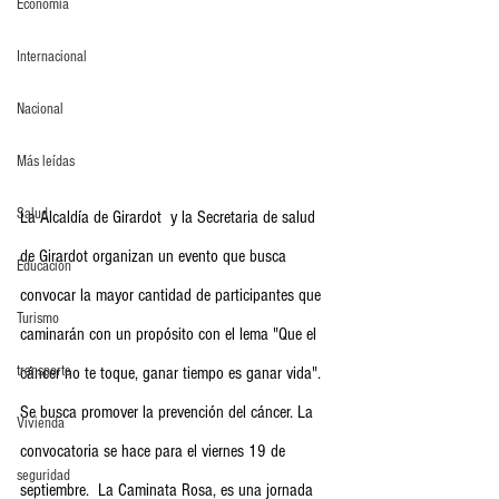
Economia
Internacional
Nacional
Más leídas
Salud
La Alcaldía de Girardot  y la Secretaria de salud 
de Girardot organizan un evento que busca 
Educación
convocar la mayor cantidad de participantes que 
Turismo
caminarán con un propósito con el lema "Que el 
transporte
cáncer no te toque, ganar tiempo es ganar vida". 
Se busca promover la prevención del cáncer. La 
Vivienda
convocatoria se hace para el viernes 19 de 
seguridad
septiembre.  La Caminata Rosa, es una jornada 