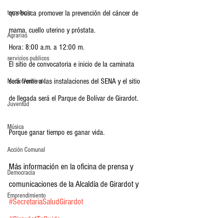
tecnología
que busca promover la prevención del cáncer de 
mama, cuello uterino y próstata.
Agrarias
Hora: 8:00 a.m. a 12:00 m.
servicios publicos
El sitio de convocatoria e inicio de la caminata 
será frente a las instalaciones del SENA y el sitio 
Medio Ambiente
de llegada será el Parque de Bolívar de Girardot.
Juventud
Música
Porque ganar tiempo es ganar vida. 
Acción Comunal
Más información en la oficina de prensa y 
Democracia
comunicaciones de la Alcaldía de Girardot y 
Emprendimiento
#SecretariaSaludGirardot