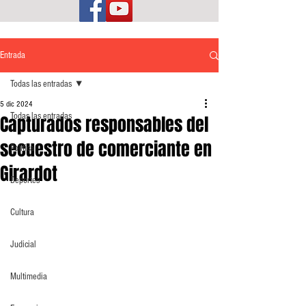
Entrada
Todas las entradas
5 dic 2024
Todas las entradas
Capturados responsables del
secuestro de comerciante en
Política
Girardot
Deportes
Cultura
Judicial
Multimedia