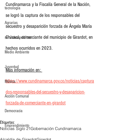
Cundinamarca y la Fiscalía General de la Nación, 
tecnología
se logró la captura de los responsables del 
Agrarias
secuestro y desaparición forzada de Ángela María 
Chisacá, comerciante del municipio de Girardot, en 
servicios publicos
hechos ocurridos en 2023. 
Medio Ambiente
Juventud
Más información en: 
https://www.cundinamarca.gov.co/noticias/captura
Música
dos-responsables-del-secuestro-y-desaparicion-
Acción Comunal
forzada-de-comerciante-en-girardot
Democracia
Etiquetas:
Emprendimiento
Noticias Siglo 21
Gobernación Cundinamarca
Alcaldía de Girardot
Girardot