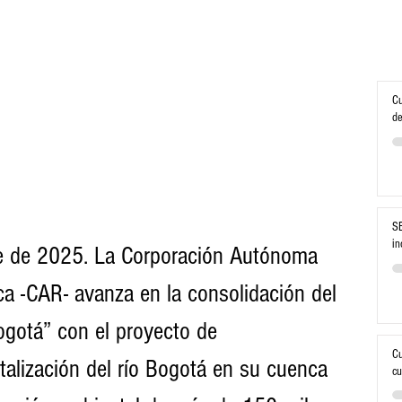
Cu
de
SE
in
e de 2025. La Corporación Autónoma 
a -CAR- avanza en la consolidación del 
ogotá” con el proyecto de 
Cu
alización del río Bogotá en su cuenca 
cu