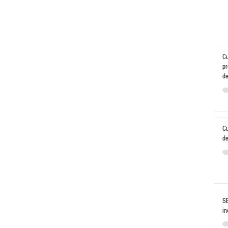
Cu
pr
de
Cu
de
SE
in