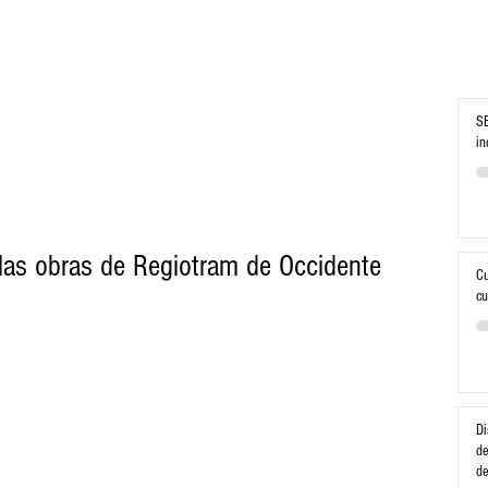
SE
in
las obras de Regiotram de Occidente
Cu
cu
Di
de
d