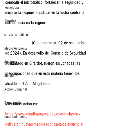
combatir el microtráfico, fortalecer la seguridad y 
tecnología
mejorar la respuesta judicial en la lucha contra la 
Agrarias
delincuencia en la región.
servicios publicos
                       (Cundinamarca, 02 de septiembre 
Medio Ambiente
de 2024). En desarrollo del Consejo de Seguridad 
Juventud
adelantado en Girardot, fueron escuchadas las 
preocupaciones que en esta materia tienen los 
Música
alcaldes del Alto Magdalena. 
Acción Comunal
Democracia
Más información en: 
https://www.cundinamarca.gov.co/noticias/se-
Emprendimiento
definieron-nuevas-medidas-contra-la-delincuencia-