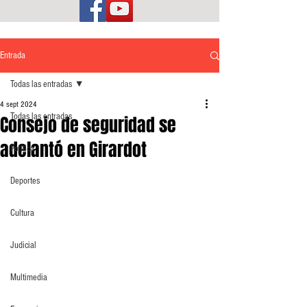
Entrada
Todas las entradas
4 sept 2024
Todas las entradas
Consejo de seguridad se
adelantó en Girardot
Política
Deportes
Cultura
Judicial
Multimedia