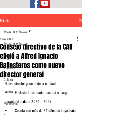
Entrada
Todas las entradas
1 nov 2023
Todas las entradas
Consejo directivo de la CAR
eligió a Alfred Ignacio
Política
Ballesteros como nuevo
Deportes
director general
Cultura
Nuevo director general de la entidad
Judicial
•	El electo funcionario ocupará el cargo 
durante el período 2024 – 2027.
Multimedia
•	Cuenta con más de 24 años de trayectoria 