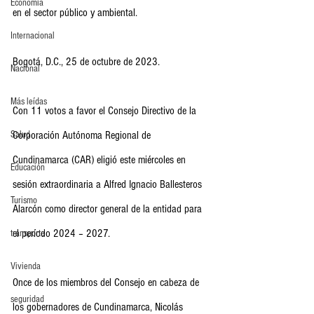
Economia
en el sector público y ambiental. 
Internacional
Bogotá, D.C., 25 de octubre de 2023.
Nacional
Más leídas
Con 11 votos a favor el Consejo Directivo de la 
Salud
Corporación Autónoma Regional de 
Cundinamarca (CAR) eligió este miércoles en 
Educación
sesión extraordinaria a Alfred Ignacio Ballesteros 
Turismo
Alarcón como director general de la entidad para 
el período 2024 – 2027. 
transporte
Vivienda
Once de los miembros del Consejo en cabeza de 
seguridad
los gobernadores de Cundinamarca, Nicolás 