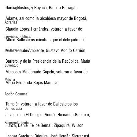
García Bustos, y Boyacá, Ramiro Barragán 
tecnología
Adame, así como la alcaldesa mayor de Bogotá, 
Agrarias
Claudia López Hernández, votaron a favor de 
servicios publicos
Alfred Ballesteros mientras que el delegado del 
Ministerio de Ambiente, Gustavo Adolfo Carrión 
Medio Ambiente
Barrero, y de la Presidencia de la República, María 
Juventud
Mercedes Maldonado Copelo, votaron a favor de 
Música
María Fernanda Rojas Mantilla. 
Acción Comunal
También votaron a favor de Ballesteros los 
Democracia
alcaldes de El Colegio, Andrés Hernando Guerrero; 
Emprendimiento
Funza, Daniel Felipe Bernal; Zipaquirá, Wilson 
Leonar García; y Ráquira, José Hernán Sierra; así 