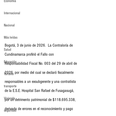
Economia
Internacional
Nacional
Más leídas
Bogotá, 3 de junio de 2026.  La Contraloría de 
Salud
Cundinamarca profirió el Fallo con 
Educación
Responsabilidad Fiscal No. 003 del 29 de abril de 
2026, por medio del cual se declaró fiscalmente 
Turismo
responsables a un exsubgerente y una contratista 
transporte
de la E.S.E. Hospital San Rafael de Fusagasugá, 
Vivienda
por un detrimento patrimonial de $118.695.338, 
derivado de errores en el reconocimiento y pago 
seguridad