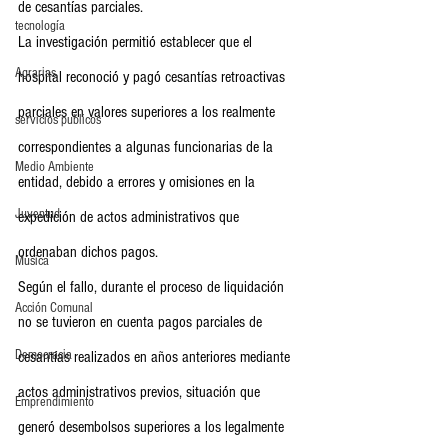
de cesantías parciales.
tecnología
La investigación permitió establecer que el 
Agrarias
hospital reconoció y pagó cesantías retroactivas 
parciales en valores superiores a los realmente 
servicios publicos
correspondientes a algunas funcionarias de la 
Medio Ambiente
entidad, debido a errores y omisiones en la 
Juventud
expedición de actos administrativos que 
ordenaban dichos pagos.
Música
Según el fallo, durante el proceso de liquidación 
Acción Comunal
no se tuvieron en cuenta pagos parciales de 
Democracia
cesantías realizados en años anteriores mediante 
actos administrativos previos, situación que 
Emprendimiento
generó desembolsos superiores a los legalmente 