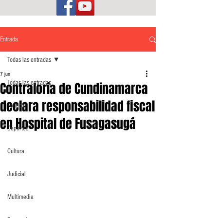
Entrada
Todas las entradas
7 jun
Todas las entradas
Contraloría de Cundinamarca
declara responsabilidad fiscal
Política
en Hospital de Fusagasugá
Deportes
Cultura
Judicial
Multimedia