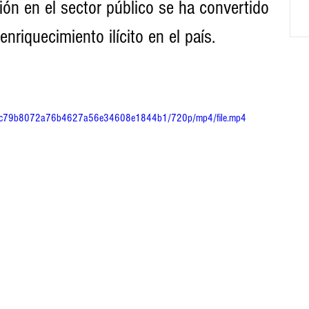
ión en el sector público se ha convertido 
nriquecimiento ilícito en el país. 
cdd5_c79b8072a76b4627a56e34608e1844b1/720p/mp4/file.mp4