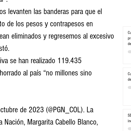
s levanten las banderas para que el 
to de los pesos y contrapesos en 
Cu
ean eliminados y regresemos al excesivo 
pr
de
stó. 
iva se han realizado 119.435 
horrado al país “no millones sino 
Cu
de
 octubre de 2023 (@PGN_COL). La 
SE
a Nación, Margarita Cabello Blanco, 
in