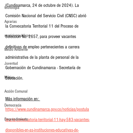
(Cundinamarca, 24 de octubre de 2024). La 
tecnología
Comisión Nacional del Servicio Civil (CNSC) abrió 
Agrarias
la Convocatoria Territorial 11 del Proceso de 
servicios publicos
Selección No. 2657, para proveer vacantes 
definitivas de empleo pertenecientes a carrera 
Medio Ambiente
administrativa de la planta de personal de la 
Juventud
Gobernación de Cundinamarca - Secretaría de 
Música
Educación.
Acción Comunal
Más información en: 
Democracia
https://www.cundinamarca.gov.co/noticias/postula
te-a-la-convocatoria-territorial-11-hay-583-vacantes-
Emprendimiento
disponibles-en-as-instituciones-educativas-de-