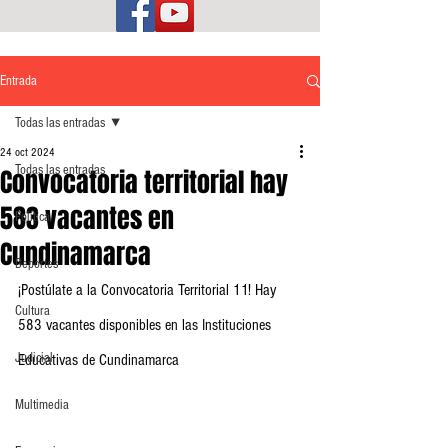
Entrada
Todas las entradas
24 oct 2024
Todas las entradas
Convocatoria territorial hay
583 vacantes en
Política
Cundinamarca
Deportes
¡Postúlate a la Convocatoria Territorial 11! Hay 
Cultura
583 vacantes disponibles en las Instituciones 
Judicial
Educativas de Cundinamarca
Multimedia