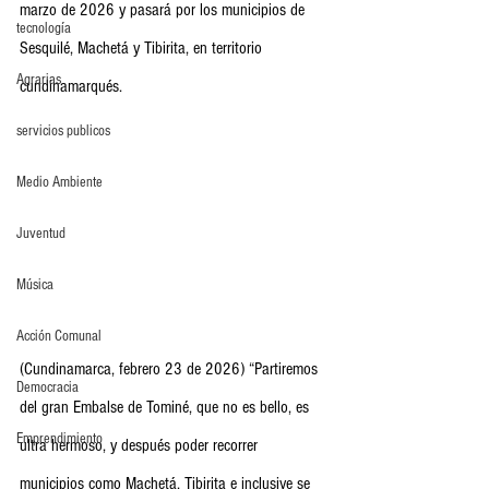
marzo de 2026 y pasará por los municipios de 
tecnología
Sesquilé, Machetá y Tibirita, en territorio 
Agrarias
cundinamarqués.
servicios publicos
Medio Ambiente
Juventud
Música
Acción Comunal
(Cundinamarca, febrero 23 de 2026) “Partiremos 
Democracia
del gran Embalse de Tominé, que no es bello, es 
Emprendimiento
ultra hermoso, y después poder recorrer 
municipios como Machetá, Tibirita e inclusive se 