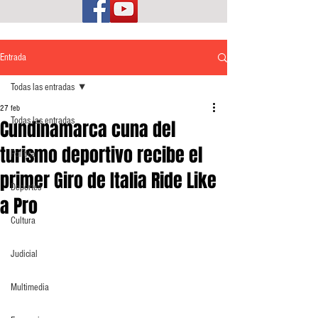
Entrada
Todas las entradas
27 feb
Todas las entradas
Cundinamarca cuna del
turismo deportivo recibe el
Política
primer Giro de Italia Ride Like
Deportes
a Pro
Cultura
Judicial
Multimedia