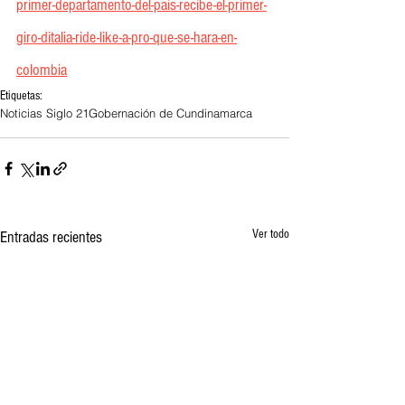
primer-departamento-del-pais-recibe-el-primer-
giro-ditalia-ride-like-a-pro-que-se-hara-en-
colombia
Etiquetas:
Noticias Siglo 21
Gobernación de Cundinamarca
Ver todo
Entradas recientes