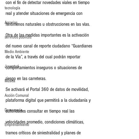
con el fin de detectar novedades viales en tiempo 
tecnología
real y atender situaciones de emergencia con 
Agrarias
fenómenos naturales u obstrucciones en las vías.
Otra de las medidas importantes es la activación 
servicios publicos
del nuevo canal de reporte ciudadano “Guardianes 
Medio Ambiente
de la Vía”, a través del cual podrán reportar 
Juventud
comportamientos inseguros o situaciones de 
riesgo en las carreteras. 
Música
Se activará el Portal 360 de datos de movilidad, 
Acción Comunal
plataforma digital que permitirá a la ciudadanía y 
Democracia
autoridades consultar en tiempo real las 
velocidades promedio, condiciones climáticas, 
Emprendimiento
tramos críticos de siniestralidad y planes de 