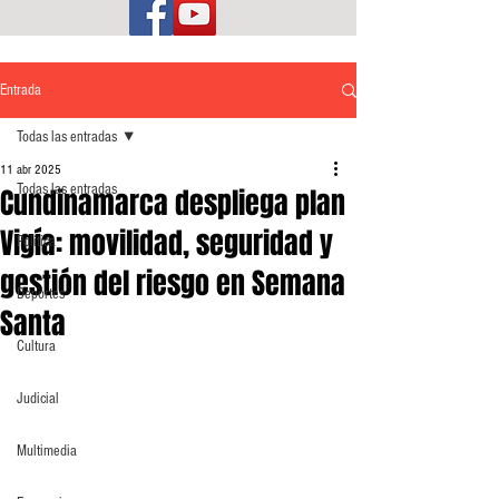
Entrada
Todas las entradas
11 abr 2025
Todas las entradas
Cundinamarca despliega plan
Vigía: movilidad, seguridad y
Política
gestión del riesgo en Semana
Deportes
Santa
Cultura
Judicial
Multimedia