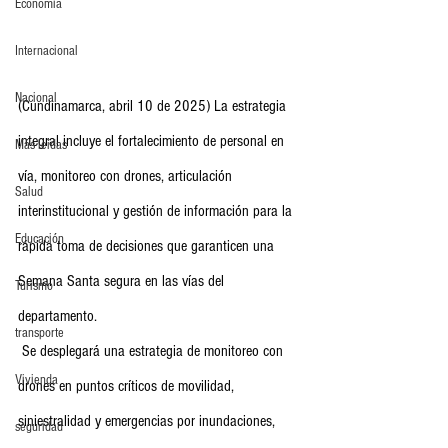
Economia
Internacional
Nacional
(Cundinamarca, abril 10 de 2025) La estrategia 
integral incluye el fortalecimiento de personal en 
Más leídas
vía, monitoreo con drones, articulación 
Salud
interinstitucional y gestión de información para la 
Educación
rápida toma de decisiones que garanticen una 
Semana Santa segura en las vías del 
Turismo
departamento.
transporte
 Se desplegará una estrategia de monitoreo con 
Vivienda
drones en puntos críticos de movilidad, 
siniestralidad y emergencias por inundaciones, 
seguridad