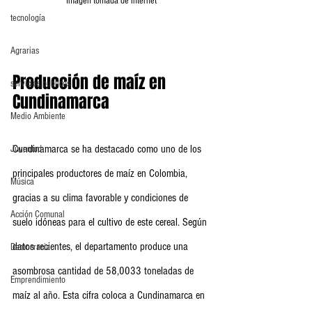
Imagen tomada de internet
tecnología
Agrarias
Producción de maíz en 
servicios publicos
Cundinamarca
Medio Ambiente
Cundinamarca se ha destacado como uno de los 
Juventud
principales productores de maíz en Colombia, 
Música
gracias a su clima favorable y condiciones de 
Acción Comunal
suelo idóneas para el cultivo de este cereal. Según 
datos recientes, el departamento produce una 
Democracia
asombrosa cantidad de 58,0033 toneladas de 
Emprendimiento
maíz al año. Esta cifra coloca a Cundinamarca en 