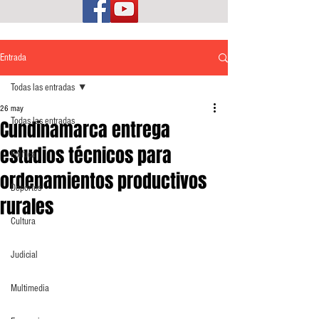
Entrada
Todas las entradas
26 may
Todas las entradas
Cundinamarca entrega
estudios técnicos para
Política
ordenamientos productivos
Deportes
rurales
Cultura
Judicial
Multimedia