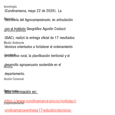
tecnología
(Cundinamarca, mayo 22 de 2026) . La 
Agrarias
Secretaría del Agrocampesinado, en articulación 
con el Instituto Geográfico Agustín Codazzi 
servicios publicos
(IGAC), realizó la entrega oficial de 17 resultados 
Medio Ambiente
técnicos orientados a fortalecer el ordenamiento 
Juventud
productivo rural, la planificación territorial y el 
desarrollo agropecuario sostenible en el 
Música
departamento.
Acción Comunal
Democracia
Más información en: 
https://www.cundinamarca.gov.co/noticias/c
Emprendimiento
undinamarca-entrega-17-estudios-tecnicos-