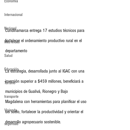
Economia
Internacional
Nacional
Cundinamarca entrega 17 estudios técnicos para 
fortalecer el ordenamiento productivo rural en el 
Más leídas
departamento
Salud
Educación
La estrategia, desarrollada junto al IGAC con una 
inversión superior a $459 millones, beneficiará a 
Turismo
municipios de Gualivá, Rionegro y Bajo 
transporte
Magdalena con herramientas para planificar el uso 
Vivienda
del suelo, fortalecer la productividad y orientar el 
desarrollo agropecuario sostenible.
seguridad