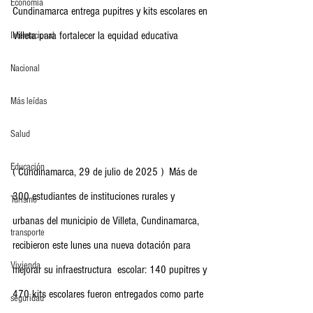
Economia
Cundinamarca entrega pupitres y kits escolares en 
Villeta para fortalecer la equidad educativa
Internacional
Nacional
Más leídas
Salud
Educación
( Cundinamarca, 29 de julio de 2025 )  Más de 
300 estudiantes de instituciones rurales y 
Turismo
urbanas del municipio de Villeta, Cundinamarca, 
transporte
recibieron este lunes una nueva dotación para 
Vivienda
mejorar su infraestructura  escolar: 140 pupitres y 
470 kits escolares fueron entregados como parte 
seguridad