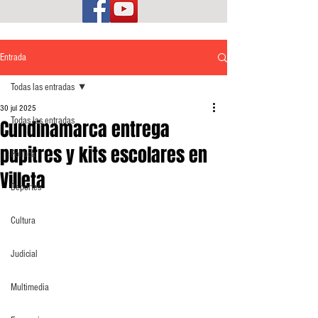
Entrada
Todas las entradas
30 jul 2025
Todas las entradas
Cundinamarca entrega
pupitres y kits escolares en
Política
Villeta
Deportes
Cultura
Judicial
Multimedia