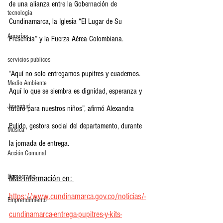
de una alianza entre la Gobernación de 
tecnología
Cundinamarca, la Iglesia “El Lugar de Su 
Agrarias
Presencia” y la Fuerza Aérea Colombiana.
servicios publicos
“Aquí no solo entregamos pupitres y cuadernos. 
Medio Ambiente
Aquí lo que se siembra es dignidad, esperanza y 
Juventud
futuro para nuestros niños”, afirmó Alexandra 
Pulido, gestora social del departamento, durante 
Música
la jornada de entrega.
Acción Comunal
Democracia
Más información en: 
https://www.cundinamarca.gov.co/noticias/-
Emprendimiento
cundinamarca-entrega-pupitres-y-kits-