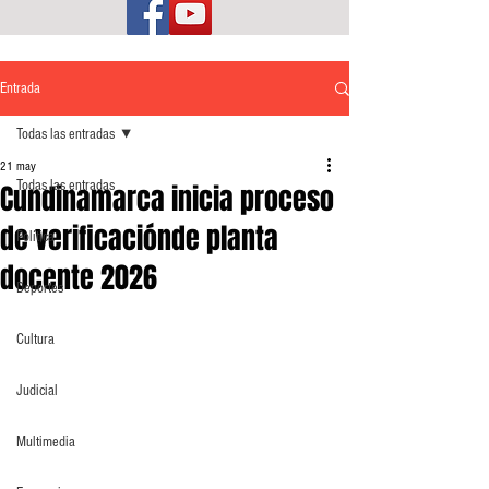
Entrada
Todas las entradas
21 may
Todas las entradas
Cundinamarca inicia proceso
de verificaciónde planta
Política
docente 2026
Deportes
Cultura
Judicial
Multimedia