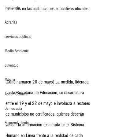
tecnología
maestros en las instituciones educativas oficiales.
Agrarias
servicios publicos
Medio Ambiente
Juventud
Música
(Cundinamarca 20 de mayo) La medida, liderada 
por la Secretaría de Educación, se desarrollará 
Acción Comunal
entre el 19 y el 22 de mayo e involucra a rectores 
Democracia
de municipios no certificados, quienes deberán 
Emprendimiento
validar la información registrada en el Sistema 
Humano en Línea frente a la realidad de cada 