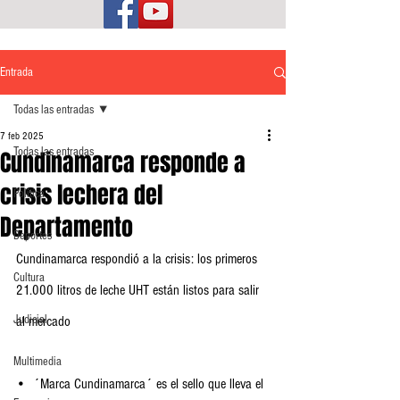
Entrada
Todas las entradas
7 feb 2025
Todas las entradas
Cundinamarca responde a
crisis lechera del
Política
Departamento
Deportes
Cundinamarca respondió a la crisis: los primeros 
Cultura
21.000 litros de leche UHT están listos para salir 
Judicial
al mercado
Multimedia
•  ´Marca Cundinamarca´ es el sello que lleva el 