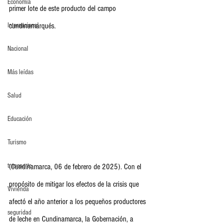
Economia
primer lote de este producto del campo 
Internacional
cundinamarqués.
Nacional
Más leídas
Salud
Educación
Turismo
transporte
(Cundinamarca, 06 de febrero de 2025). Con el 
propósito de mitigar los efectos de la crisis que 
Vivienda
afectó el año anterior a los pequeños productores 
seguridad
de leche en Cundinamarca, la Gobernación, a 