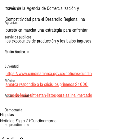
tecnología
través de la Agencia de Comercialización y 
Competitividad para el Desarrollo Regional, ha 
Agrarias
puesto en marcha una estrategia para enfrentar 
servicios publicos
los excedentes de producción y los bajos ingresos 
en el sector. 
Medio Ambiente
Juventud
https://www.cundinamarca.gov.co/noticias/cundin
Música
amarca-respondio-a-la-crisis-los-primeros-21000-
litros-de-leche-uht-estan-listos-para-salir-al-mercado
Acción Comunal
Democracia
Etiquetas:
Noticias Siglo 21
Cundinamarca
Emprendimiento