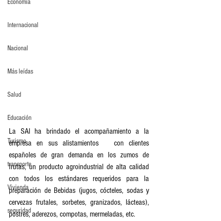
Economia
Internacional
Nacional
Más leídas
Salud
Educación
La SAI ha brindado el acompañamiento a la 
Turismo
empresa en sus alistamientos   con clientes 
españoles de gran demanda en los zumos de 
transporte
frutas, un producto agroindustrial de alta calidad 
con todos los estándares requeridos para la 
Vivienda
preparación de Bebidas (jugos, cócteles, sodas y 
cervezas frutales, sorbetes, granizados, lácteas), 
seguridad
postres, aderezos, compotas, mermeladas, etc.