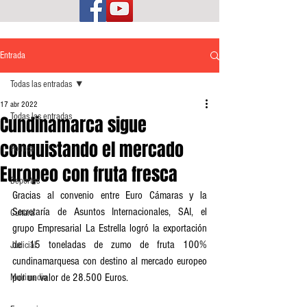
Entrada
Todas las entradas
17 abr 2022
Todas las entradas
Cundinamarca sigue
conquistando el mercado
Política
Europeo con fruta fresca
Deportes
Gracias al convenio entre Euro Cámaras y la 
Secretaría de Asuntos Internacionales, SAI, el 
Cultura
grupo Empresarial La Estrella logró la exportación 
de 15 toneladas de zumo de fruta 100% 
Judicial
cundinamarquesa con destino al mercado europeo 
por un valor de 28.500 Euros.
Multimedia