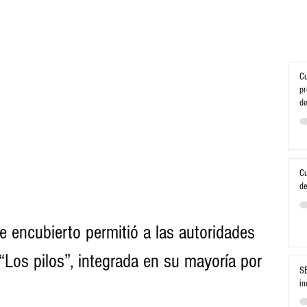
Cu
pr
de
Cu
de
e encubierto permitió a las autoridades 
“Los pilos”, integrada en su mayoría por 
SE
in