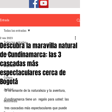
Entrada
Todas las entradas
2 nov 2023
Todas las entradas
Descubra la maravilla natural
de Cundinamarca: las 3
Política
cascadas más
Deportes
espectaculares cerca de
Cultura
Bogotá
Judicial
Si es amante de la naturaleza y la aventura, 
Cundinamarca tiene un  regalo para usted: las 
Multimedia
tres cascadas más espectaculares que puede  