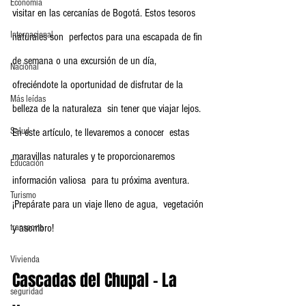
Economia
visitar en las cercanías de Bogotá. Estos tesoros 
Internacional
naturales son  perfectos para una escapada de fin 
de semana o una excursión de un día,  
Nacional
ofreciéndote la oportunidad de disfrutar de la 
Más leídas
belleza de la naturaleza  sin tener que viajar lejos. 
Salud
En este artículo, te llevaremos a conocer  estas 
maravillas naturales y te proporcionaremos 
Educación
información valiosa  para tu próxima aventura. 
Turismo
¡Prepárate para un viaje lleno de agua,  vegetación 
transporte
y asombro!
Vivienda
Cascadas del Chupal – La 
seguridad