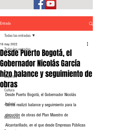
Entrada
Todas las entradas
16 may 2022
Todas las entradas
Desde Puerto Bogotá, el
Gobernador Nicolás García
Política
hizo balance y seguimiento de
Deportes
obras
Cultura
Desde Puerto Bogotá, el Gobernador Nicolás 
Judicial
García realizó balance y seguimiento para la 
ejecución de obras del Plan Maestro de 
Multimedia
Alcantarillado, en el que desde Empresas Públicas 