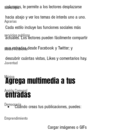
columnas, le permite a los lectores desplazarse 
tecnología
hacia abajo y ver los temas de interés uno a uno. 
Agrarias
Cada estilo incluye las funciones sociales más 
servicios publicos
actuales. Los lectores pueden fácilmente compartir 
sus entradas desde Facebook y Twitter; y 
Medio Ambiente
descubrir cuántas vistas, Likes y comentarios hay.
Juventud
Música
Agrega multimedia a tus 
Acción Comunal
entradas
Democracia
Cuando creas tus publicaciones, puedes:      
Emprendimiento
                            Cargar imágenes o GIFs