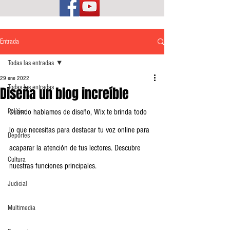
Entrada
Todas las entradas
29 ene 2022
Todas las entradas
Diseña un blog increíble
Política
Cuando hablamos de diseño, Wix te brinda todo 
lo que necesitas para destacar tu voz online para 
Deportes
acaparar la atención de tus lectores. Descubre 
Cultura
nuestras funciones principales.
Judicial
Multimedia