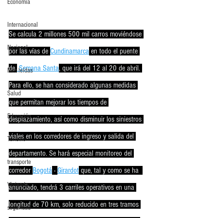
Economia
Internacional
Se calcula 2 millones 500 mil carros moviéndose 
Nacional
por las vías de 
Cundinamarca
 en todo el puente 
de 
 Semana Santa
, que irá del 12 al 20 de abril. 
Más leídas
Para ello, se han considerado algunas medidas 
Salud
que permitan mejorar los tiempos de 
Educación
desplazamiento, así como disminuir los siniestros 
viales en los corredores de ingreso y salida del 
Turismo
departamento. Se hará especial monitoreo del 
transporte
corredor 
Bogotá
 - 
Girardot
 que, tal y como se ha  
Vivienda
anunciado, tendrá 3 carriles operativos en una 
longitud de 70 km, solo reducido en tres tramos 
seguridad