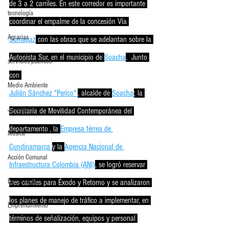
de 3 a 2 carriles. En este corredor es importante 
tecnología
coordinar el empalme de la concesión Vía 
Agrarias
Sumapaz
 con las obras que se adelantan sobre la 
Autopista Sur, en el municipio de 
Soacha
.  Junto 
servicios publicos
con 
Medio Ambiente
Julián Sánchez "Perico" 
, alcalde de 
Soacha
; la 
Juventud
Secretaría de Movilidad Contemporánea del 
departamento , la 
Empresa férrea de 
Música
Cundinamarca
y la 
Agencia Nacional de 
Acción Comunal
Infraestructura Colombia
 (ANI)
, se logró reservar 
Democracia
tres carriles para Éxodo y Retorno y se analizaron 
los planes de manejo de tráfico a implementar, en 
Emprendimiento
términos de señalización, equipos y personal 