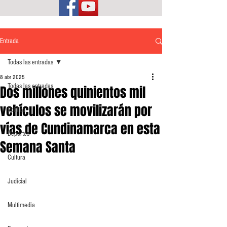
Entrada
Todas las entradas
8 abr 2025
Todas las entradas
Dos millones quinientos mil
vehículos se movilizarán por
Política
vías de Cundinamarca en esta
Deportes
Semana Santa
Cultura
Judicial
Multimedia