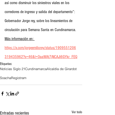
así como disminuir los siniestros viales en los 
corredores de ingreso y salida del departamento”: 
Gobernador Jorge rey, sobre los lineamientos de 
circulación para Semana Santa en Cundinamarca.
Más información en: 
https://x.com/jorgeemiliorey/status/1909551206
319435962?s=46&t=OaaWAt7jNCAJi6GYkr_FEQ
Etiquetas:
Noticias Siglo 21
Cundinamarca
Alcaldía de Girardot
Soacha
Regiotram
Ver todo
Entradas recientes