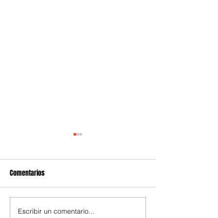
Comentarios
Escribir un comentario...
SE graduaron técnicos para
Cundinamarca abr