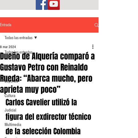
Entrada
Todas las entradas
8 mar 2024
Todas las entradas
Dueño de Alquería comparó a
Gustavo Petro con Reinaldo
Política
Rueda: “Abarca mucho, pero
Deportes
aprieta muy poco”
Cultura
Carlos Cavelier utilizó la 
Judicial
figura del exdirector técnico 
Multimedia
de la selección Colombia 