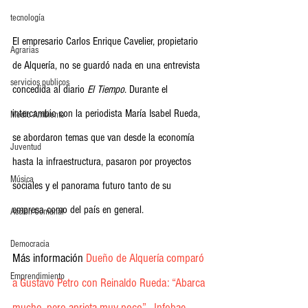
tecnología
El empresario Carlos Enrique Cavelier, propietario 
Agrarias
de Alquería, no se guardó nada en una entrevista 
servicios publicos
concedida al diario 
El Tiempo
. Durante el 
intercambio con la periodista María Isabel Rueda, 
Medio Ambiente
se abordaron temas que van desde la economía 
Juventud
hasta la infraestructura, pasaron por proyectos 
Música
sociales y el panorama futuro tanto de su 
empresa como del país en general.
Acción Comunal
Democracia
Más información 
Dueño de Alquería comparó 
Emprendimiento
a Gustavo Petro con Reinaldo Rueda: “Abarca 
mucho, pero aprieta muy poco” - Infobae