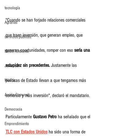
tecnología
"Cuando se han forjado relaciones comerciales 
Agrarias
que traen inversión, que generan empleo, que 
servicios publicos
generan oportunidades, romper con eso 
sería una 
Medio Ambiente
estupidez sin precedentes.
 Justamente las 
Juventud
políticas de Estado llevan a que tengamos más 
Música
Acción Comunal
comercio y más inversión", declaró el mandatario.
Democracia
Particularmente 
Gustavo Petro
 ha señalado que el 
Emprendimiento
TLC con Estados Unidos
 ha sido una forma de 