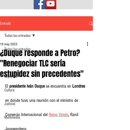
Entrada
Todas las entradas
19 may 2022
Todas las entradas
¿Duque responde a Petro?
"Renegociar TLC sería
Política
estupidez sin precedentes"
Deportes
El 
presidente Iván Duque
 se encuentra en 
Londres
Cultura
en donde tuvo una reunión con el ministro de 
Judicial
Comercio Internacional del 
Reino Unido
,
 Ranil 
Multimedia
Jayawardena.