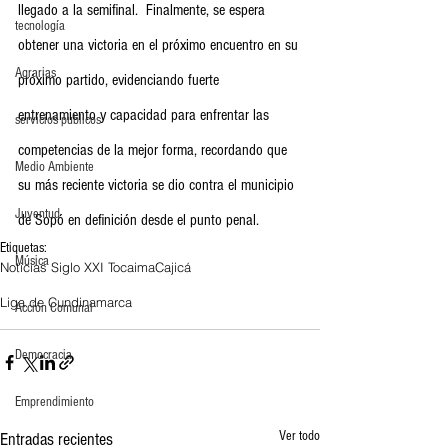
llegado a la semifinal.  Finalmente, se espera 
tecnología
obtener una victoria en el próximo encuentro en su 
Agrarias
próximo partido, evidenciando fuerte 
entrenamiento y capacidad para enfrentar las 
servicios publicos
competencias de la mejor forma, recordando que 
Medio Ambiente
su más reciente victoria se dio contra el municipio 
Juventud
de Sopó en definición desde el punto penal.
Etiquetas:
Música
Noticias Siglo XXI Tocaima
Cajicá
Liga de Cundinamarca
Acción Comunal
Democracia
Emprendimiento
Ver todo
Entradas recientes