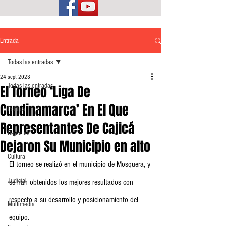
Entrada
Todas las entradas
24 sept 2023
Todas las entradas
El Torneo ‘Liga De
Cundinamarca’ En El Que
Política
Representantes De Cajicá
Deportes
Dejaron Su Municipio en alto
Cultura
El torneo se realizó en el municipio de Mosquera, y 
Judicial
se han obtenidos los mejores resultados con 
respecto a su desarrollo y posicionamiento del 
Multimedia
equipo. 