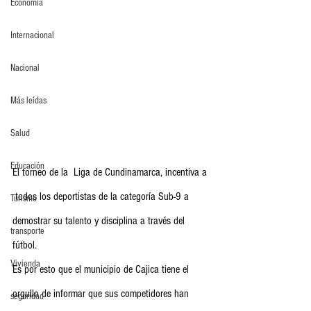
Economia
Internacional
Nacional
Más leídas
Salud
Educación
El torneo de la  Liga de Cundinamarca, incentiva a 
 todos los deportistas de la categoría Sub-9 a 
Turismo
demostrar su talento y disciplina a través del 
transporte
fútbol.
Vivienda
Es por esto que el municipio de Cajica tiene el 
orgullo de informar que sus competidores han 
seguridad