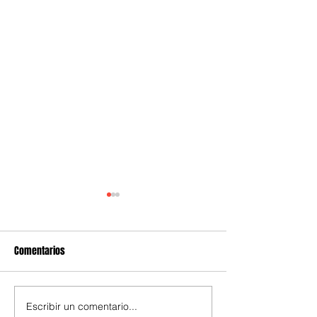
Comentarios
Escribir un comentario...
SE graduaron técnicos para
Bandas de Cota y V