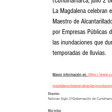
(Cundinamarca, julio 2 d
La Magdalena celebran el 
Maestro de Alcantarillado
por Empresas Públicas d
las inundaciones que du
temporadas de lluvias.
Mayor información en: 
https://www.cu
magdalena-dejaran-atras-las-inundacion
Etiquetas:
Noticias Siglo 21
Gobernación de Cundinam
Más leídas