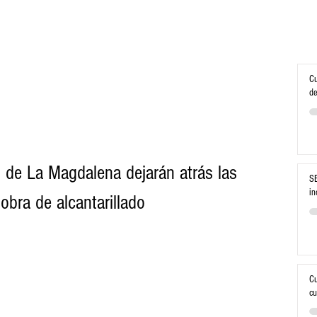
Cu
de
 de La Magdalena dejarán atrás las 
SE
in
bra de alcantarillado
Cu
cu