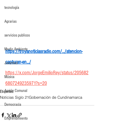
tecnología
Agrarias
servicios publicos
Medio Ambiente
https://troyanoticiasradio.com/.../atencion-
capturan-en.../
Juventud
https://x.com/JorgeEmilioRey/status/205682
Música
6807249235971?s=20
Acción Comunal
Etiquetas:
Noticias Siglo 21
Gobernación de Cundinamarca
Democracia
Emprendimiento