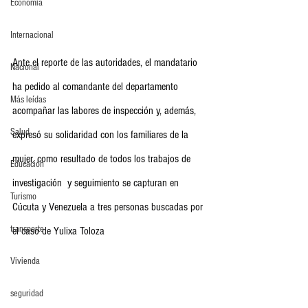
Economia
Internacional
Ante el reporte de las autoridades, el mandatario 
Nacional
ha pedido al comandante del departamento 
Más leídas
acompañar las labores de inspección y, además, 
Salud
expresó su solidaridad con los familiares de la 
mujer. como resultado de todos los trabajos de 
Educación
investigación  y seguimiento se
 capturan en  
Turismo
Cúcuta y Venezuela a tres personas buscadas por 
transporte
el caso de Yulixa Toloza
Vivienda
seguridad