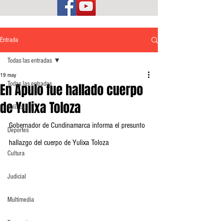
Entrada
Todas las entradas
19 may
Todas las entradas
En Apulo fue hallado cuerpo
de Yulixa Toloza
Política
Gobernador de Cundinamarca informa el presunto 
Deportes
hallazgo del cuerpo de Yulixa Toloza
Cultura
Judicial
Multimedia