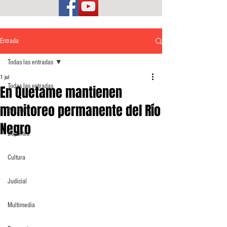
Entrada
Todas las entradas
1 jul
Todas las entradas
En Quetame mantienen
monitoreo permanente del Río
Política
Negro
Deportes
Cultura
Judicial
Multimedia