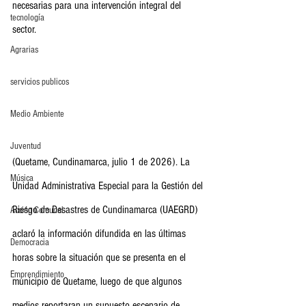
necesarias para una intervención integral del 
tecnología
sector.
Agrarias
servicios publicos
Medio Ambiente
Juventud
(Quetame, Cundinamarca, julio 1 de 2026). La 
Música
Unidad Administrativa Especial para la Gestión del 
Riesgo de Desastres de Cundinamarca (UAEGRD) 
Acción Comunal
aclaró la información difundida en las últimas 
Democracia
horas sobre la situación que se presenta en el 
Emprendimiento
municipio de Quetame, luego de que algunos 
medios reportaran un supuesto escenario de 