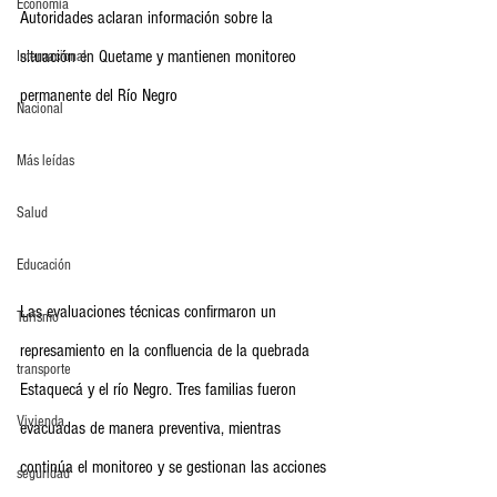
Economia
Autoridades aclaran información sobre la 
situación en Quetame y mantienen monitoreo 
Internacional
permanente del Río Negro
Nacional
Más leídas
Salud
Educación
Las evaluaciones técnicas confirmaron un 
Turismo
represamiento en la confluencia de la quebrada 
transporte
Estaquecá y el río Negro. Tres familias fueron 
Vivienda
evacuadas de manera preventiva, mientras 
continúa el monitoreo y se gestionan las acciones 
seguridad