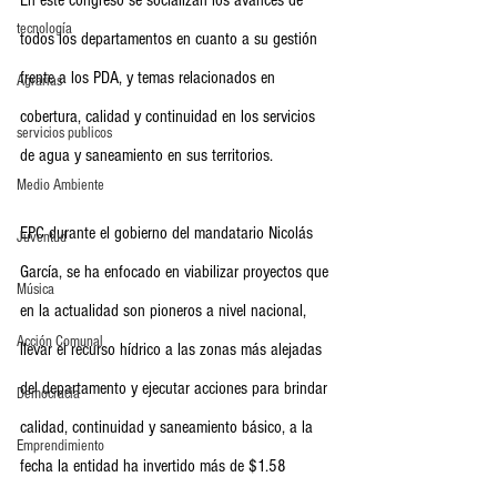
En este congreso se socializan los avances de 
tecnología
todos los departamentos en cuanto a su gestión 
frente a los PDA, y temas relacionados en 
Agrarias
cobertura, calidad y continuidad en los servicios 
servicios publicos
de agua y saneamiento en sus territorios.
Medio Ambiente
EPC durante el gobierno del mandatario Nicolás 
Juventud
García, se ha enfocado en viabilizar proyectos que 
Música
en la actualidad son pioneros a nivel nacional, 
Acción Comunal
llevar el recurso hídrico a las zonas más alejadas 
del departamento y ejecutar acciones para brindar 
Democracia
calidad, continuidad y saneamiento básico, a la 
Emprendimiento
fecha la entidad ha invertido más de $1.58 