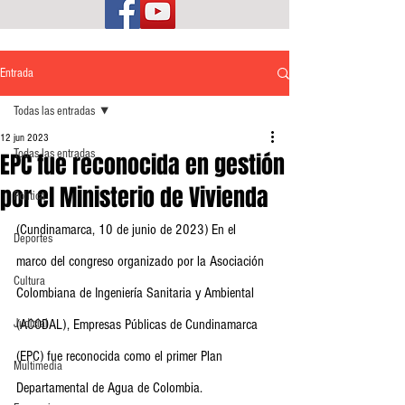
Entrada
Todas las entradas
12 jun 2023
Todas las entradas
EPC fue reconocida en gestión
por el Ministerio de Vivienda
Política
(Cundinamarca, 10 de junio de 2023) En el 
Deportes
marco del congreso organizado por la Asociación 
Cultura
Colombiana de Ingeniería Sanitaria y Ambiental 
Judicial
(ACODAL), Empresas Públicas de Cundinamarca 
(EPC) fue reconocida como el primer Plan 
Multimedia
Departamental de Agua de Colombia. 