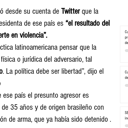
ró desde su cuenta de 
Twitter 
que la 
residenta de ese país es 
“el resultado del 
Cu
rte en violencia”.
pr
de
ctica latinoamericana pensar que la 
física o jurídica del adversario, tal 
o
. La política debe ser libertad”, dijo el 
Cu
de
o
 ese país el presunto agresor es 
, de 35 años y de origen brasileño con 
SE
ón de arma, que ya había sido detenido .
in