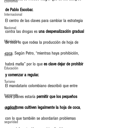
Economia
de Pablo Escobar.
Internacional
El centro de las claves para cambiar la estrategia 
Nacional
contra las drogas es 
una despenalización gradual
Más leídas
de todo lo que rodea la producción de hoja de 
coca. Según Petro, “mientras haya prohibición, 
Salud
habrá mafia” por lo que 
es clave dejar de prohibir 
Educación
y comenzar a regular.
Turismo
El mandatario colombiano describió que entre 
transporte
esos planes estaría 
permitir que los pequeños 
agricultores cultiven legalmente la hoja de coca
, 
Vivienda
con lo que también se abordarían problemas 
seguridad