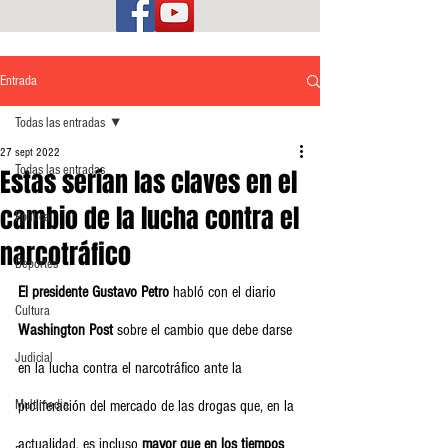
Entrada
Todas las entradas
27 sept 2022
Todas las entradas
Estas serían las claves en el
cambio de la lucha contra el
Política
narcotráfico
Deportes
El presidente Gustavo Petro
 habló con el diario 
Cultura
Washington Post
 sobre el cambio que debe darse 
Judicial
en la lucha contra el narcotráfico ante la 
Multimedia
proliferación del mercado de las drogas que, en la 
actualidad, es incluso 
mayor que en los tiempos 