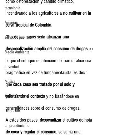
como deforestación y cambio climático, 
tecnología
incentivando a los agricultores a 
no cultivar en la 
Agrarias
selva tropical de Colombia.
Otro de los pasos sería 
alcanzar una 
servicios publicos
despenalización amplia del consumo de drogas
 en 
Medio Ambiente
el que el enfoque de atención del narcotráfico sea 
Juventud
pragmático en vez de fundamentalista, es decir, 
Música
que 
cada caso sea tratado por sí solo y 
priorizando el contexto
 y no basándose en 
Acción Comunal
generalidades sobre el consumo de drogas.
Democracia
A estos dos pasos, 
despenalizar el cultivo de hoja 
Emprendimiento
de coca y regular el consumo
, se suma una 